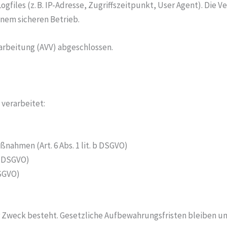
les (z. B. IP-Adresse, Zugriffszeitpunkt, User Agent). Die Ver
inem sicheren Betrieb.
arbeitung (AVV) abgeschlossen.
verarbeitet:
nahmen (Art. 6 Abs. 1 lit. b DSGVO)
 c DSGVO)
DSGVO)
er Zweck besteht. Gesetzliche Aufbewahrungsfristen bleiben u