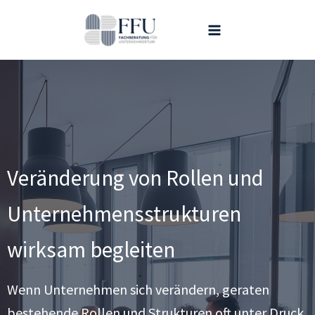
Zum
Inhalt
springen
Veränderung von Rollen und
Unternehmensstrukturen
wirksam begleiten
Wenn Unternehmen sich verändern, geraten
bestehende Rollen und Strukturen oft unter Druck.